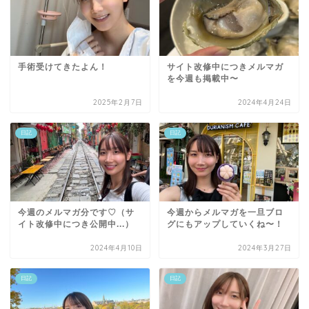
手術受けてきたよん！
サイト改修中につきメルマガ
を今週も掲載中〜
2025年2月7日
2024年4月24日
日記
日記
今週のメルマガ分です♡（サ
今週からメルマガを一旦ブロ
イト改修中につき公開中...）
グにもアップしていくね〜！
2024年4月10日
2024年3月27日
日記
日記