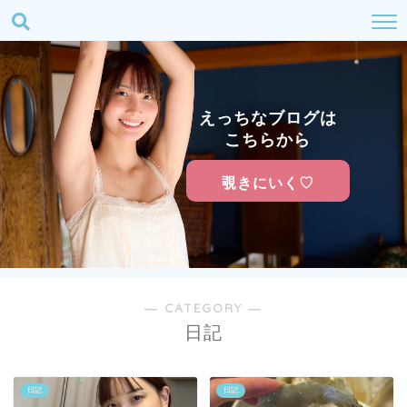
えっちなブログは
こちらから
覗きにいく♡
― CATEGORY ―
日記
日記
日記